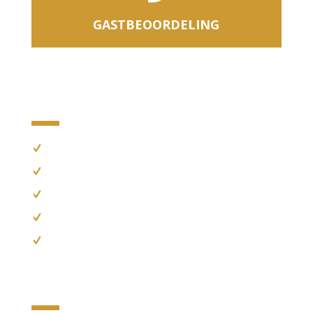
GASTBEOORDELING
Vijf redenen om bij ons aan te
schuiven
Vakmanschap in de keuken
Verse en zelfgemaakte producten
Koken met de seizoenen
Sfeervolle historische locatie
Uniek opleidingsrestaurant
Openingstijden