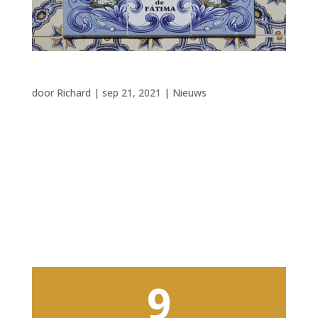
Covid-19 controle
door
Richard
|
sep 21, 2021
|
Nieuws
Kom je bij ons eten? Dan ben je natuurlijk
hartstikke welkom, maar wij volgen wel de
regels die de overheid heeft bepaald. Dus : bij
binnenkomst dient u de Corona check app te
laten zien (“groen vinkje”). Zorg ervoor dat de
app werkt om teleurstelling te...
9