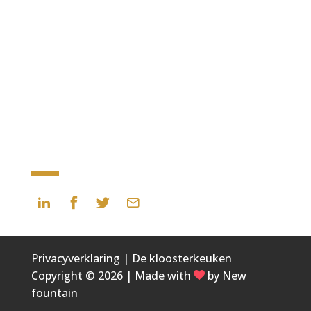
Dinsdag t/m vrijdag
17.30 uur – 22.00 uur
(binnenlopen tot 19.30 uur)
Zaterdag
Gesloten
Zondag
Gesloten
Maandag
Gesloten
Delen
Privacyverklaring
|
De kloosterkeuken
Copyright © 2026
|
Made with
by New
fountain