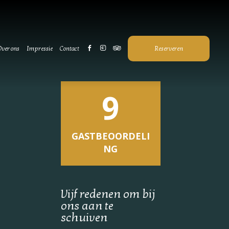
Over ons
Impressie
Contact
Reserveren
9
GASTBEOORDELI
NG
Vijf redenen om bij
ons aan te
schuiven