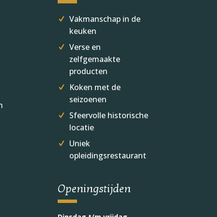
Vakmanschap in de
keuken
Verse en
zelfgemaakte
producten
Koken met de
seizoenen
n
Sfeervolle historische
locatie
Uniek
opleidingsrestaurant
Openingstijden
Dinsdag t/m vrijdag